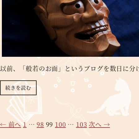
以前、「般若のお面」というブログを数日に分
続きを読む
← 前へ
1
…
98
99
100
…
103
次へ →