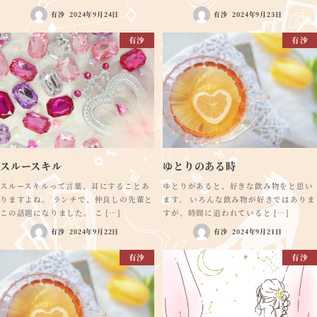
有沙
2024年9月24日
有沙
2024年9月23日
有沙
有沙
スルースキル
ゆとりのある時
スルースキルって言葉、耳にすることあ
ゆとりがあると、好きな飲み物をと思い
りますよね。 ランチで、仲良しの先輩と
ます。 いろんな飲み物が好きではありま
この話題になりました。 こ […]
すが、時間に追われていると […]
有沙
2024年9月22日
有沙
2024年9月21日
有沙
有沙