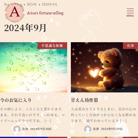
Top
Blog
2024年
2024年9月
MENU
2024年9月
不思議な体験
有沙
今のお気に入り
甘えん坊炸裂
その時により、ころころと変わります。
人は変わろうとするときに、自分の心の
まあ、それで良いのです。いわゆる、マ
持っていく方向が分からなくなる時があ
イブームってやつですね。 […]
ります。 頭でわかっているけ […]
有沙
2024年9月30日
有沙
2024年9月29日