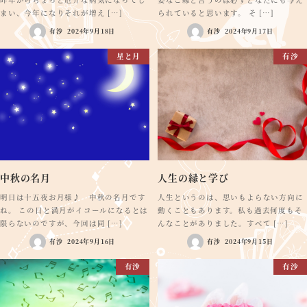
まい、今年になりそれが増え […]
られていると思います。 そ […]
有沙
2024年9月18日
有沙
2024年9月17日
星と月
有沙
中秋の名月
人生の縁と学び
明日は十五夜お月様♪ 中秋の名月です
人生というのは、思いもよらない方向に
ね。 この日と満月がイコールになるとは
動くこともあります。私も過去何度もそ
限らないのですが、今回は同 […]
んなことがありました。すべて […]
有沙
2024年9月16日
有沙
2024年9月15日
有沙
有沙