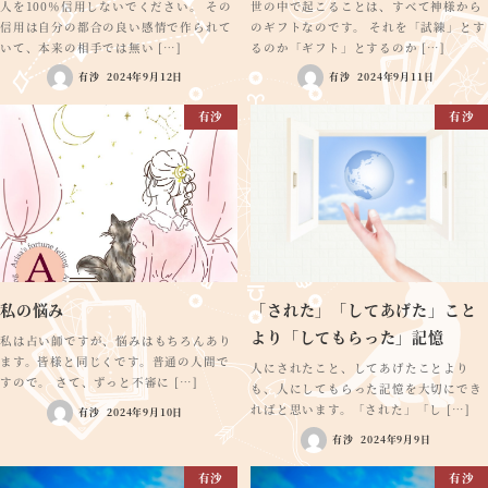
人を100％信用しないでください。 その
世の中で起こることは、すべて神様から
信用は自分の都合の良い感情で作られて
のギフトなのです。 それを「試練」とす
いて、本来の相手では無い […]
るのか「ギフト」とするのか […]
有沙
2024年9月12日
有沙
2024年9月11日
有沙
有沙
私の悩み
「された」「してあげた」こと
より「してもらった」記憶
私は占い師ですが、悩みはもちろんあり
ます。皆様と同じくです。普通の人間で
人にされたこと、してあげたことより
すので。 さて、ずっと不審に […]
も、人にしてもらった記憶を大切にでき
ればと思います。「された」「し […]
有沙
2024年9月10日
有沙
2024年9月9日
有沙
有沙