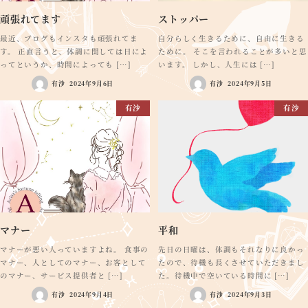
頑張れてます
ストッパー
最近、ブログもインスタも頑張れてま
自分らしく生きるために、自由に生きる
す。 正直言うと、体調に関しては日によ
ために。 そこを言われることが多いと思
ってというか、時間によっても […]
います。 しかし、人生には […]
有沙
2024年9月6日
有沙
2024年9月5日
有沙
有沙
マナー
平和
マナーが悪い人っていますよね。 食事の
先日の日曜は、体調もそれなりに良かっ
マナー、人としてのマナー、お客として
たので、待機も長くさせていただきまし
のマナー、サービス提供者と […]
た。待機中で空いている時間に […]
有沙
2024年9月4日
有沙
2024年9月3日