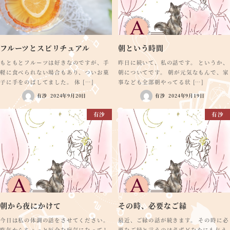
フルーツとスピリチュアル
朝という時間
もともとフルーツは好きなのですが、手
昨日に続いて、私の話です。 というか、
軽に食べられない場合もあり、ついお菓
朝についてです。 朝が元気なもんで、家
子に手をのばしてました。 体 […]
事なども全部朝やってる状 […]
有沙
2024年9月20日
有沙
2024年9月19日
有沙
有沙
朝から夜にかけて
その時、必要なご縁
今日は私の体調の話をさせてください。
最近、ご縁の話が続きます。 その時に必
昨年からちょっと厄介な病気になってし
要なご縁と言うのは必ずどなたにも与え