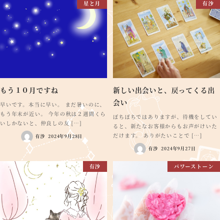
星と月
有沙
もう１０月ですね
新しい出会いと、戻ってくる出
会い
早いです。本当に早い。 まだ暑いのに、
もう年末が近い。 今年の秋は２週間くら
ぼちぼちではありますが、待機をしてい
いしかないと、仲良しの友 […]
ると、新たなお客様からもお声がけいた
だけます。 ありがたいことで […]
有沙
2024年9月28日
有沙
2024年9月27日
有沙
パワーストーン