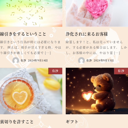
線引きをするということ
浄化されに来るお客様
線引きという行為が時には必要になりま
除霊します！と、私は売っていません
す。 例えば、相手が甘えすぎる時。やは
が、する必要がある場合はします。 しか
り線引きが厳しくても必要で […]
し、お客様の中には、やはり霊 […]
有沙
2024年9月14日
有沙
2024年9月13日
有沙
有沙
裏切りを許すこと
ギフト