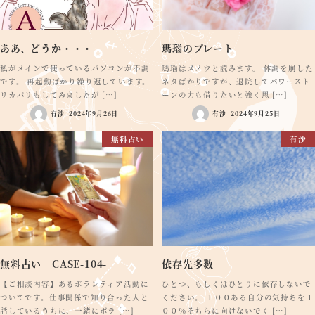
ああ、どうか・・・
瑪瑙のプレート
私がメインで使っているパソコンが不調
瑪瑙はメノウと読みます。 体調を崩した
です。 再起動ばかり繰り返しています。
ネタばかりですが、退院してパワースト
リカバリもしてみましたが […]
ーンの力も借りたいと強く思 […]
有沙
2024年9月26日
有沙
2024年9月25日
無料占い
有沙
無料占い CASE-104-
依存先多数
【ご相談内容】あるボランティア活動に
ひとつ、もしくはひとりに依存しないで
ついてです。仕事関係で知り合った人と
ください。 １００ある自分の気持ちを１
話しているうちに、一緒にボラ […]
００％そちらに向けないでく […]