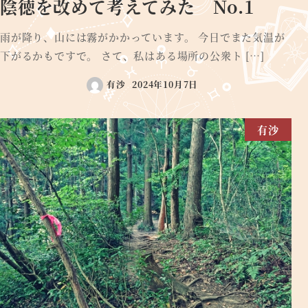
陰徳を改めて考えてみた No.1
雨が降り、山には霧がかかっています。 今日でまた気温が
下がるかもですで。 さて、私はある場所の公衆ト […]
有沙
2024年10月7日
有沙