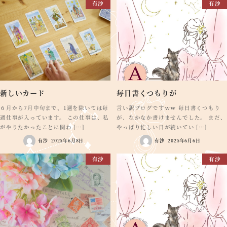
有沙
有沙
新しいカード
毎日書くつもりが
６月から7月中旬まで、1週を除いては毎
言い訳ブログですｗｗ 毎日書くつもり
週仕事が入っています。 この仕事は、私
が、なかなか書けませんでした。 まだ、
がやりたかったことに関わ […]
やっぱり忙しい日が続いてい […]
有沙
2025年6月8日
有沙
2025年6月6日
有沙
有沙