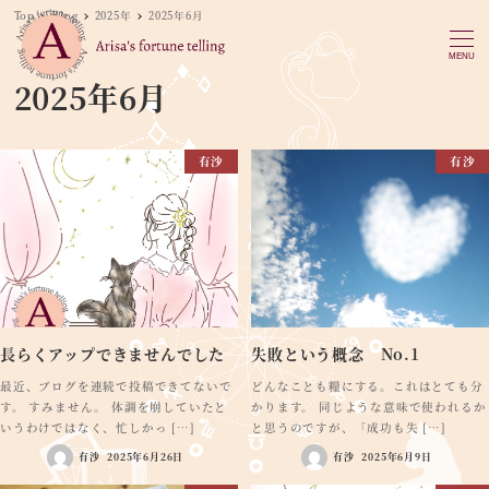
Top
Blog
2025年
2025年6月
MENU
2025年6月
有沙
有沙
長らくアップできませんでした
失敗という概念 No.1
最近、ブログを連続で投稿できてないで
どんなことも糧にする。これはとても分
す。 すみません。 体調を崩していたと
かります。 同じような意味で使われるか
いうわけではなく、忙しかっ […]
と思うのですが、「成功も失 […]
有沙
2025年6月26日
有沙
2025年6月9日