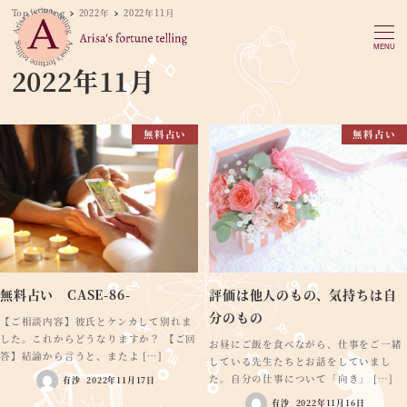
Top
Blog
2022年
2022年11月
MENU
2022年11月
無料占い
無料占い
無料占い CASE-86-
評価は他人のもの、気持ちは自
分のもの
【ご相談内容】彼氏とケンカして別れま
した。これからどうなりますか？ 【ご回
お昼にご飯を食べながら、仕事をご一緒
答】結論から言うと、またよ […]
している先生たちとお話をしていまし
た。自分の仕事について「向き」 […]
有沙
2022年11月17日
有沙
2022年11月16日