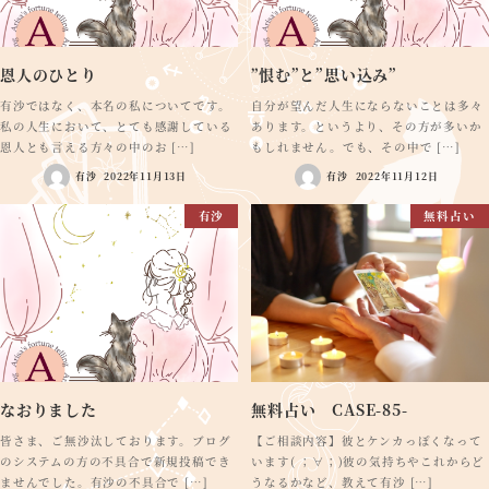
恩人のひとり
”恨む”と”思い込み”
有沙ではなく、本名の私についてです。
自分が望んだ人生にならないことは多々
私の人生において、とても感謝している
あります。というより、その方が多いか
恩人とも言える方々の中のお […]
もしれません。でも、その中で […]
有沙
2022年11月13日
有沙
2022年11月12日
有沙
無料占い
なおりました
無料占い CASE-85-
皆さま、ご無沙汰しております。ブログ
【ご相談内容】彼とケンカっぽくなって
のシステムの方の不具合で新規投稿でき
います( ；∀；)彼の気持ちやこれからど
ませんでした。有沙の不具合で […]
うなるかなど、教えて有沙 […]