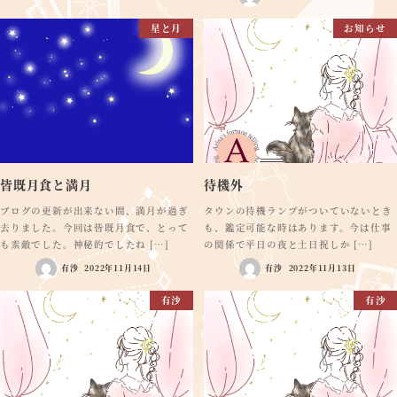
星と月
お知らせ
皆既月食と満月
待機外
ブログの更新が出来ない間、満月が過ぎ
タウンの待機ランプがついていないとき
去りました。今回は皆既月食で、とって
も、鑑定可能な時はあります。今は仕事
も素敵でした。神秘的でしたね […]
の関係で平日の夜と土日祝しか […]
有沙
2022年11月14日
有沙
2022年11月13日
有沙
有沙