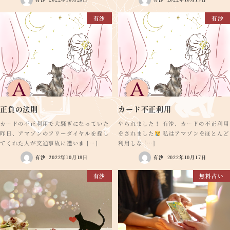
有沙
有沙
正負の法則
カード不正利用
カードの不正利用で大騒ぎになっていた
やられました！ 有沙、カードの不正利用
昨日、アマゾンのフリーダイヤルを探し
をされました
私はアマゾンをほとんど
てくれた人が交通事故に遭いま […]
利用しな […]
有沙
2022年10月18日
有沙
2022年10月17日
有沙
無料占い