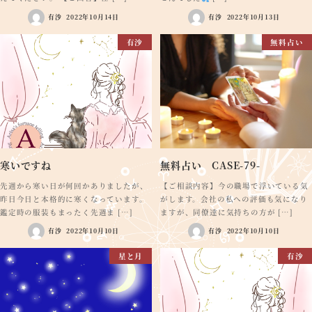
有沙
2022年10月14日
有沙
2022年10月13日
有沙
無料占い
寒いですね
無料占い CASE-79-
先週から寒い日が何回かありましたが、
【ご相談内容】今の職場で浮いている気
昨日今日と本格的に寒くなっています。
がします。会社の私への評価も気になり
鑑定時の服装もまったく先週ま […]
ますが、同僚達に気持ちの方が […]
有沙
2022年10月10日
有沙
2022年10月10日
星と月
有沙