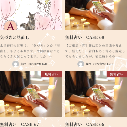
気づきと見直し
無料占い CASE-68-
水星逆行の影響で、「気づき」とか「見
【ご相談内容】彼は私との将来を考え
直し」もよくあります。今回は変なこと
て、悩んだり、告白もあり得ると鑑定し
もたくさん起こってます。しか […]
てもらいましたが、私は彼からの […]
有沙
2022年9月16日
有沙
2022年9月16日
無料占い
無料占い
無料占い CASE-67-
無料占い CASE-66-