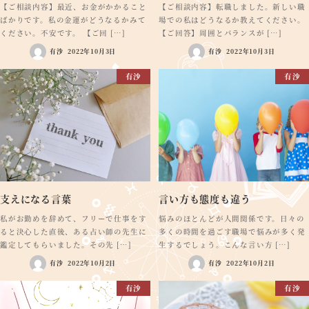
【ご相談内容】最近、お金がかかること
【ご相談内容】転職しました。新しい職
ばかりです。私の金運がどうなるかみて
場での私はどうなるか教えてください。
ください。不安です。 【ご回 […]
【ご回答】周囲とバランスが […]
有沙
2022年10月3日
有沙
2022年10月3日
有沙
有沙
支えになる言葉
言い方も態度も違う
私がお勤めを辞めて、フリーで仕事をす
悩みのほとんどが人間関係です。日々の
ると決心した直後、ある占い師の先生に
多くの時間を過ごす職場で悩みが多く発
鑑定してもらいました。その先 […]
生するでしょう。こんな言い方 […]
有沙
2022年10月2日
有沙
2022年10月2日
有沙
有沙