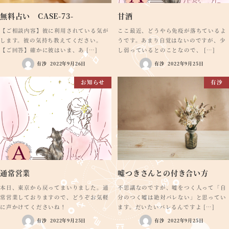
無料占い CASE-73-
甘酒
【ご相談内容】彼に利用されている気が
ここ最近、どうやら免疫が落ちているよ
します。彼の気持ち教えてください。
うです。あまり自覚はないのですが、少
【ご回答】確かに彼はいま、あ […]
し弱っているとのことなので、 […]
有沙
2022年9月26日
有沙
2022年9月25日
お知らせ
有沙
通常営業
嘘つきさんとの付き合い方
本日、東京から戻ってまいりました。通
不思議なのですが、嘘をつく人って「自
常営業しておりますので、どうぞお気軽
分のつく嘘は絶対バレない」と思ってい
に声かけてくださいね！
ます。だいたいバレるんですよ […]
有沙
2022年9月25日
有沙
2022年9月25日