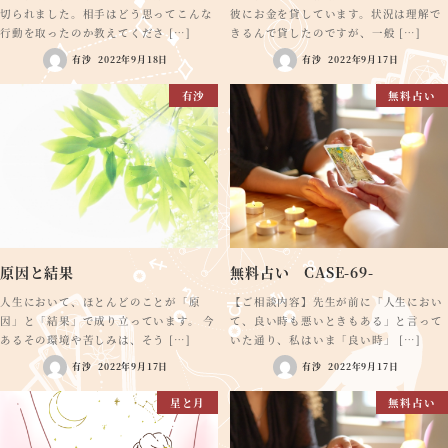
切られました。相手はどう思ってこんな
彼にお金を貸しています。状況は理解で
行動を取ったのか教えてくださ […]
きるんで貸したのですが、一般 […]
有沙
2022年9月18日
有沙
2022年9月17日
有沙
無料占い
原因と結果
無料占い CASE-69-
人生において、ほとんどのことが「原
【ご相談内容】先生が前に「人生におい
因」と「結果」で成り立っています。 今
て、良い時も悪いときもある」と言って
あるその環境や苦しみは、そう […]
いた通り、私はいま「良い時」 […]
有沙
2022年9月17日
有沙
2022年9月17日
星と月
無料占い