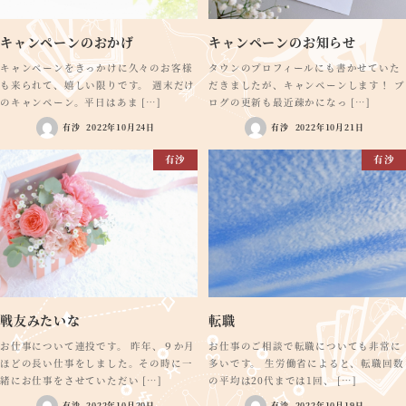
キャンペーンのおかげ
キャンペーンのお知らせ
キャンペーンをきっかけに久々のお客様
タウンのプロフィールにも書かせていた
も来られて、嬉しい限りです。 週末だけ
だきましたが、キャンペーンします！ ブ
のキャンペーン。平日はあま […]
ログの更新も最近疎かになっ […]
有沙
2022年10月24日
有沙
2022年10月21日
有沙
有沙
戦友みたいな
転職
お仕事について連投です。 昨年、９か月
お仕事のご相談で転職についても非常に
ほどの長い仕事をしました。その時に一
多いです。 生労働省によると、転職回数
緒にお仕事をさせていただい […]
の平均は20代までは1回、 […]
有沙
2022年10月20日
有沙
2022年10月19日