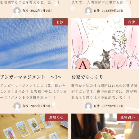
を破壊することを考えると、怒 […]
法です。 人間関係や仕事にも影 […]
有沙
2022年9月20日
有沙
2022年9月20日
有沙
有沙
アンガーマネジメント ～1～
お家でゆっくり
アンガーマネジメントこの言葉、聞いた
昨夜から私の住む場所は台風の影響で風
ことありますか？ お客様の中にはアンガ
がすごいです。夜中の鑑定では、窓が割
ーマネジメントの資格を取っ […]
れる？と思うほどの風が吹いて […]
有沙
2022年9月20日
有沙
2022年9月19日
お知らせ
無料占い