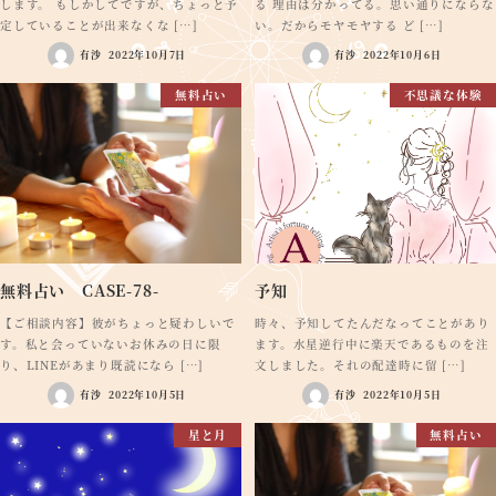
します。 もしかしてですが、ちょっと予
る 理由は分かってる。思い通りにならな
定していることが出来なくな […]
い。だからモヤモヤする ど […]
有沙
2022年10月7日
有沙
2022年10月6日
無料占い
不思議な体験
無料占い CASE-78-
予知
【ご相談内容】彼がちょっと疑わしいで
時々、予知してたんだなってことがあり
す。私と会っていないお休みの日に限
ます。水星逆行中に楽天であるものを注
り、LINEがあまり既読になら […]
文しました。それの配達時に留 […]
有沙
2022年10月5日
有沙
2022年10月5日
星と月
無料占い