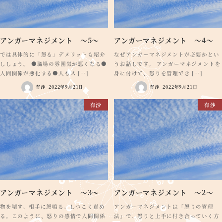
アンガーマネジメント ～5～
アンガーマネジメント ～4～
では具体的に「怒る」デメリットも紹介
なぜアンガーマネジメントが必要かとい
ししょう。 ●職場の雰囲気が悪くなる●
うお話しです。 アンガーマネジメントを
人間関係が悪化する●人もス […]
身に付けて、怒りを管理でき […]
有沙
2022年9月21日
有沙
2022年9月21日
有沙
有沙
アンガーマネジメント ～3～
アンガーマネジメント ～2～
物を壊す。相手に怒鳴る。しつこく責め
アンガーマネジメントは「怒りの管理
る。このように、怒りの感情で人間関係
法」で、怒りと上手に付き合っていく方