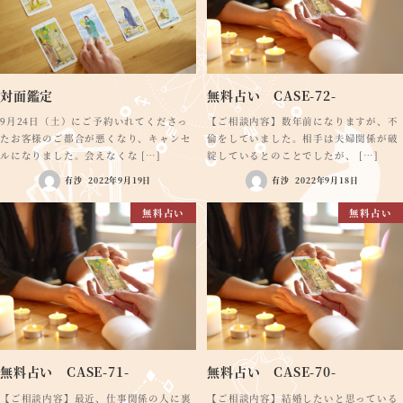
対面鑑定
無料占い CASE-72-
9月24日（土）にご予約いれてくださっ
【ご相談内容】数年前になりますが、不
たお客様のご都合が悪くなり、キャンセ
倫をしていました。相手は夫婦関係が破
ルになりました。会えなくな […]
綻しているとのことでしたが、 […]
有沙
2022年9月19日
有沙
2022年9月18日
無料占い
無料占い
無料占い CASE-71-
無料占い CASE-70-
【ご相談内容】最近、仕事関係の人に裏
【ご相談内容】結婚したいと思っている