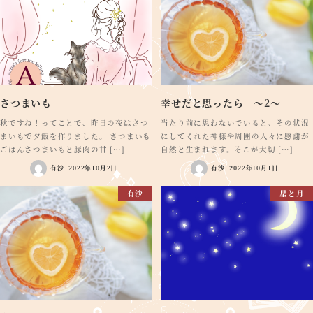
さつまいも
幸せだと思ったら ～2～
秋ですね！ってことで、昨日の夜はさつ
当たり前に思わないでいると、その状況
まいもで夕飯を作りました。 さつまいも
にしてくれた神様や周囲の人々に感謝が
ごはんさつまいもと豚肉の甘 […]
自然と生まれます。そこが大切 […]
有沙
2022年10月2日
有沙
2022年10月1日
有沙
星と月