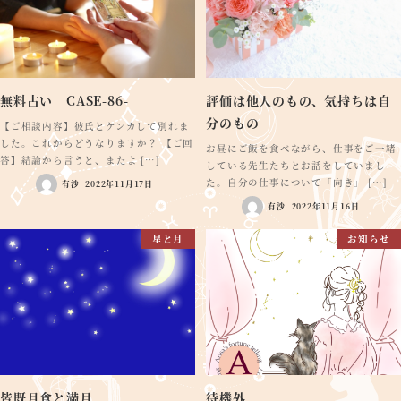
無料占い CASE-86-
評価は他人のもの、気持ちは自
分のもの
【ご相談内容】彼氏とケンカして別れま
した。これからどうなりますか？ 【ご回
お昼にご飯を食べながら、仕事をご一緒
答】結論から言うと、またよ […]
している先生たちとお話をしていまし
た。自分の仕事について「向き」 […]
有沙
2022年11月17日
有沙
2022年11月16日
星と月
お知らせ
皆既月食と満月
待機外