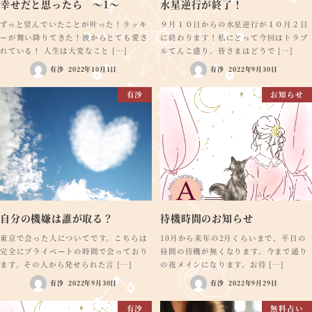
幸せだと思ったら ～1～
水星逆行が終了！
ずっと望んでいたことが叶った！ラッキ
９月１０日からの水星逆行が１０月２日
ーが舞い降りてきた！彼からとても愛さ
に終わります！私にとって今回はトラブ
れている！ 人生は大変なこと […]
ルてんこ盛り。皆さまはどうで […]
有沙
2022年10月1日
有沙
2022年9月30日
有沙
お知らせ
自分の機嫌は誰が取る？
待機時間のお知らせ
東京で会った人についてです。こちらは
10月から来年の2月くらいまで、平日の
完全にプライベートの時間で会っており
昼間の待機が無くなります。今まで通り
ます。その人から発せられた言 […]
の夜メインになります。お待 […]
有沙
2022年9月30日
有沙
2022年9月29日
有沙
無料占い