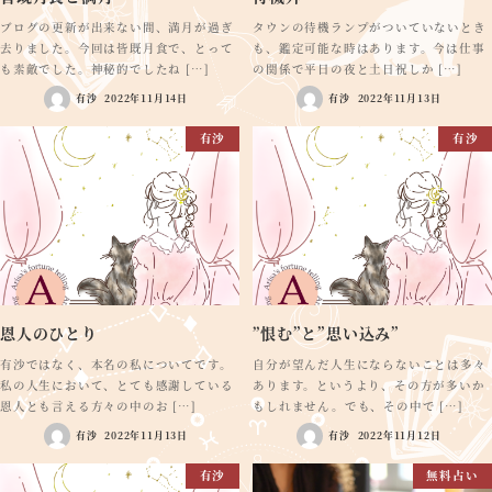
ブログの更新が出来ない間、満月が過ぎ
タウンの待機ランプがついていないとき
去りました。今回は皆既月食で、とって
も、鑑定可能な時はあります。今は仕事
も素敵でした。神秘的でしたね […]
の関係で平日の夜と土日祝しか […]
有沙
2022年11月14日
有沙
2022年11月13日
有沙
有沙
恩人のひとり
”恨む”と”思い込み”
有沙ではなく、本名の私についてです。
自分が望んだ人生にならないことは多々
私の人生において、とても感謝している
あります。というより、その方が多いか
恩人とも言える方々の中のお […]
もしれません。でも、その中で […]
有沙
2022年11月13日
有沙
2022年11月12日
有沙
無料占い