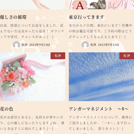
優しさの循環
東京行ってきます
以前、陰徳についてお話をしました。読
本日から３日間、東京にいます！待機中
んでない方は良かったら是非！ ボランテ
の時は鑑定可能です。ご予約の際はどう
ィアや寄付、チャンスがあっ […]
ぞチェックしてもらえるとあり […]
有沙
2022年9月23日
有沙
2022年9月23日
有沙
有沙
花の色
アンガーマネジメント ～8～
花がお部屋にあると、気持ちが華やいだ
アンガーマネジメントについて、簡単に
り、心の癒しになったりしますよね。 暑
ご紹介しましたが、「～8～」まで行っ
いときはすぐに枯れてしまう […]
てしまいました。 怒りをコン […]