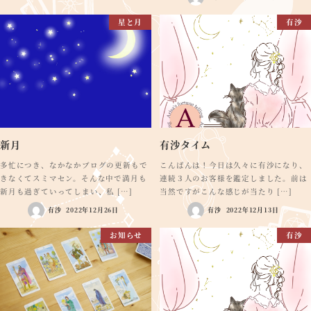
星と月
有沙
新月
有沙タイム
多忙につき、なかなかブログの更新もで
こんばんは！今日は久々に有沙になり、
きなくてスミマセン。そんな中で満月も
連続３人のお客様を鑑定しました。前は
新月も過ぎていってしまい、私 […]
当然ですがこんな感じが当たり […]
有沙
2022年12月26日
有沙
2022年12月13日
お知らせ
有沙