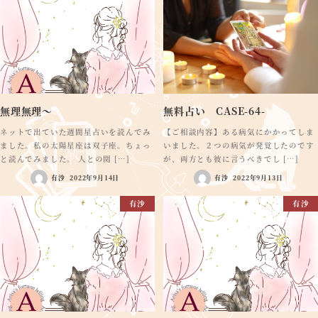
無理無理～
無料占い CASE-64-
ネットで出ていた週間星占いを読んでみ
【ご相談内容】ある病気にかかってしま
ました。私の太陽星座は双子座。ちょっ
いました。２つの病気が発覚したのです
と読んでみました。 人との関 […]
が、両方とも彼に言うべきでし […]
有沙
2022年9月14日
有沙
2022年9月13日
有沙
有沙