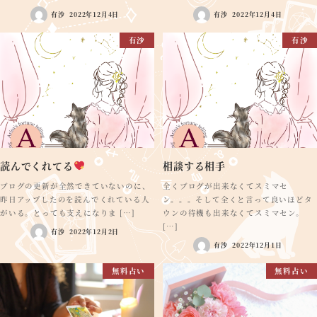
有沙
2022年12月4日
有沙
2022年12月4日
有沙
有沙
読んでくれてる
相談する相手
ブログの更新が全然できていないのに、
全くブログが出来なくてスミマセ
昨日アップしたのを読んでくれている人
ン。。。そして全くと言って良いほどタ
がいる。とっても支えになりま […]
ウンの待機も出来なくてスミマセン。
[…]
有沙
2022年12月2日
有沙
2022年12月1日
無料占い
無料占い