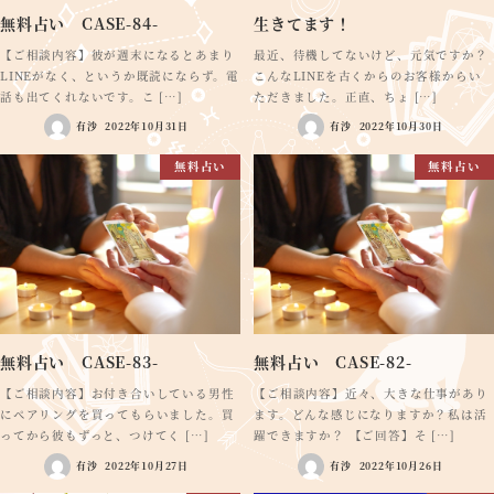
無料占い CASE-84-
生きてます！
【ご相談内容】彼が週末になるとあまり
最近、待機してないけど、元気ですか？
LINEがなく、というか既読にならず。電
こんなLINEを古くからのお客様からい
話も出てくれないです。こ […]
ただきました。正直、ちょ […]
有沙
2022年10月31日
有沙
2022年10月30日
無料占い
無料占い
無料占い CASE-83-
無料占い CASE-82-
【ご相談内容】お付き合いしている男性
【ご相談内容】近々、大きな仕事があり
にペアリングを買ってもらいました。買
ます。どんな感じになりますか？私は活
ってから彼もずっと、つけてく […]
躍できますか？ 【ご回答】そ […]
有沙
2022年10月27日
有沙
2022年10月26日