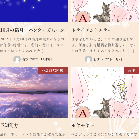
10月の満月 ハンターズムーン
トライアンドエラー
2022年10月10日の満月が最大になるの
仕事をしていると、これの繰り返しで
は午前6時頃です。名前の理由は、冬に
す。何度も試行錯誤を繰り返して、やっ
備えて狩りをするべき時 […]
ては失敗、またやる！失敗からた […]
有沙
2022年10月9日
有沙
2022年10月7日
不思議な体験
有沙
予知能力
モヤモヤ～
最近、少し・・・予知能力が敏感な気が
何がどうってことはないけどモヤモヤす