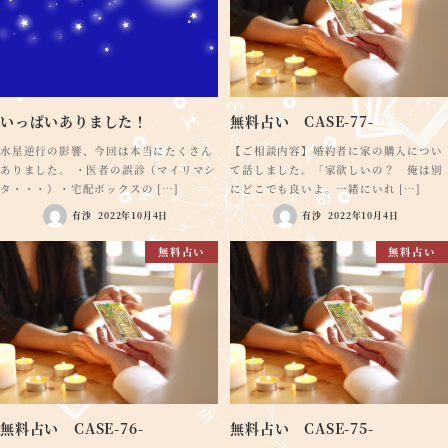
いっぱいありました！
無料占い CASE-77-
水星逆行の影響、今回は本当にたくさん
【ご相談内容】婚約者に家の購入につい
ありました。 ・医者の誤診（マイリマシ
て話しました。「家欲しいの？ 俺は別
タ・・・）・宅配ボックスの […]
にどこでも良いよ。一緒にいれ […]
有沙
2022年10月4日
有沙
2022年10月4日
無料占い
無料占い
無料占い CASE-76-
無料占い CASE-75-