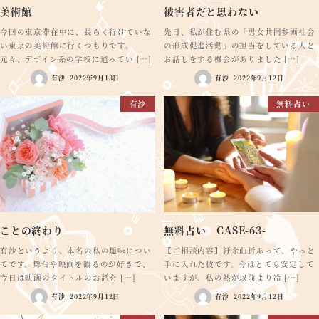
美術館
被害者だと思わない
今回の東京滞在中に、長らく行けていな
先日、私が住む県の「男女共同参画社会
い東京の美術館に行くつもりです。
の形成促進活動」の担当をしている人と
元々、デザイン系の学校に通ってい […]
お話しをする機会がありました […]
有沙
2022年9月13日
有沙
2022年9月12日
有沙
無料占い
ことの終わり
無料占い CASE-63-
有沙というより、本名の私の趣味につい
【ご相談内容】紆余曲折あって、やっと
てです。舞台や映画を観るのが好きで、
手に入れた彼です。今はとても安定して
今日は映画のタイトルのお話を […]
いますが、私の熱が以前より冷 […]
有沙
2022年9月12日
有沙
2022年9月12日