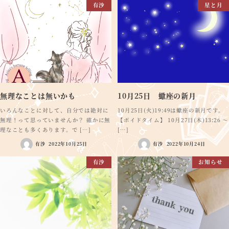
有沙
星と月
無理なことは無いかも
10月25日 蠍座の新月
いろんなことに対して、自分では絶対に
10月25日(火)19:49は蠍座の新月です。
無理！って思っていませんか？ 確かに無
【ボイドタイム】 10月27日(木)13:26 ～
理なことも多くあります。で […]
[…]
有沙
2022年10月25日
有沙
2022年10月24日
有沙
お知らせ