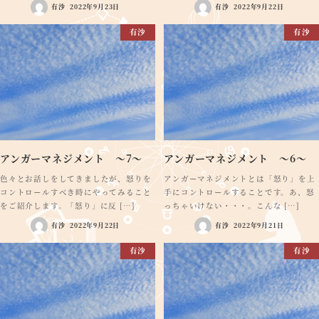
有沙
2022年9月23日
有沙
2022年9月22日
有沙
有沙
アンガーマネジメント ～7～
アンガーマネジメント ～6～
色々とお話しをしてきましたが、怒りを
アンガーマネジメントとは「怒り」を上
コントロールすべき時にやってみること
手にコントロールすることです。あ、怒
をご紹介します。「怒り」に反 […]
っちゃいけない・・・。こんな […]
有沙
2022年9月22日
有沙
2022年9月21日
有沙
有沙