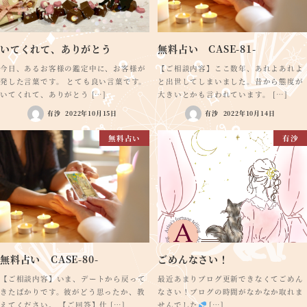
いてくれて、ありがとう
無料占い CASE-81-
今日、あるお客様の鑑定中に、お客様が
【ご相談内容】ここ数年、あれよあれよ
発した言葉です。 とても良い言葉です。
と出世してしまいました。昔から態度が
いてくれて、ありがとう […]
大きいとかも言われています。 […]
有沙
2022年10月15日
有沙
2022年10月14日
無料占い
有沙
無料占い CASE-80-
ごめんなさい！
【ご相談内容】いま、デートから戻って
最近あまりブログ更新できなくてごめん
きたばかりです。彼がどう思ったか、教
なさい！ブログの時間がなかなか取れま
えてください。 【ご回答】仕 […]
せんでした
[…]