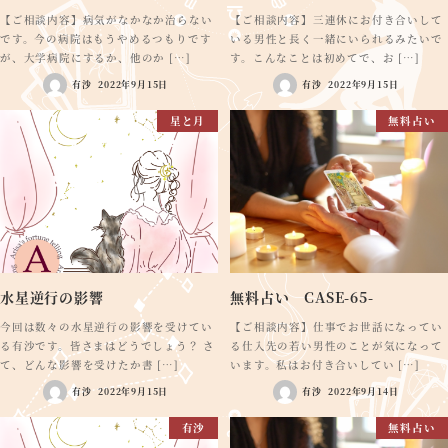
【ご相談内容】病気がなかなか治らない
【ご相談内容】三連休にお付き合いして
です。今の病院はもうやめるつもりです
いる男性と長く一緒にいられるみたいで
が、大学病院にするか、他のか […]
す。こんなことは初めてで、お […]
有沙
2022年9月15日
有沙
2022年9月15日
星と月
無料占い
水星逆行の影響
無料占い CASE-65-
今回は数々の水星逆行の影響を受けてい
【ご相談内容】仕事でお世話になってい
る有沙です。皆さまはどうでしょう？ さ
る仕入先の若い男性のことが気になって
て、どんな影響を受けたか書 […]
います。私はお付き合いしてい […]
有沙
2022年9月15日
有沙
2022年9月14日
有沙
無料占い