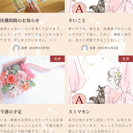
待機時間のお知らせ
辛いこと
尋常じゃないくらい仕事しております。
寒いですね。皆さま、体調崩されていな
ということで、有沙になることがあまり
いですか？手洗い、うがい、睡眠と食生
できず、申し訳ございません。 […]
活。色々と対策できることをし […]
有沙
2022年12月9日
有沙
2022年12月5日
有沙
有沙
今週の予定
スミマセン
いま、順番をお待ちいただいているお客
本当に皆さま申し訳ないです。お待たせ
様が３名いらっしゃるので、今週の後半
ばかりしています。 ちょっと今日占って
であればご予約可能です。 ち […]
欲しいなぁ こんな気持ちに […]