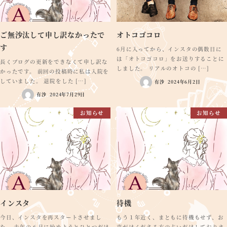
ご無沙汰して申し訳なかったで
オトコゴコロ
す
6月に入ってから、インスタの偶数日に
は「オトコゴコロ」をお送りすることに
長くブログの更新をできなくて申し訳な
しました。 リアルのオトコの […]
かったです。 前回の投稿時に私は入院を
していました。 退院をした […]
有沙
2024年6月2日
有沙
2024年7月29日
お知らせ
お知らせ
インスタ
待機
今日、インスタを再スタートさせまし
もう１年近く、まともに待機もせず、お
た。 去年の６月に始めようとひとつだけ
声がけくださる方の占いだけしておりま