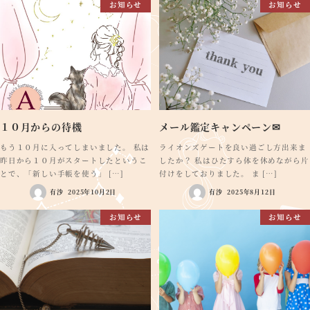
お知らせ
お知らせ
１０月からの待機
メール鑑定キャンペーン✉
もう１０月に入ってしまいました。 私は
ライオンズゲートを良い過ごし方出来ま
昨日から１０月がスタートしたというこ
したか？ 私はひたすら体を休めながら片
とで、「新しい手帳を使う」 […]
付けをしておりました。 ま […]
有沙
2025年10月2日
有沙
2025年8月12日
お知らせ
お知らせ