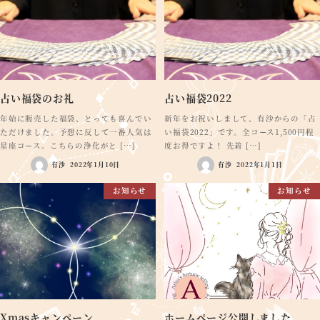
占い福袋のお礼
占い福袋2022
年始に販売した福袋、とっても喜んでい
新年をお祝いしまして、有沙からの「占
ただけました。予想に反して一番人気は
い福袋2022」です。全コース1,500円程
星座コース。こちらの浄化がと […]
度お得ですよ！ 先着 […]
有沙
2022年1月10日
有沙
2022年1月1日
お知らせ
お知らせ
Xmasキャンペーン
ホームページ公開しました