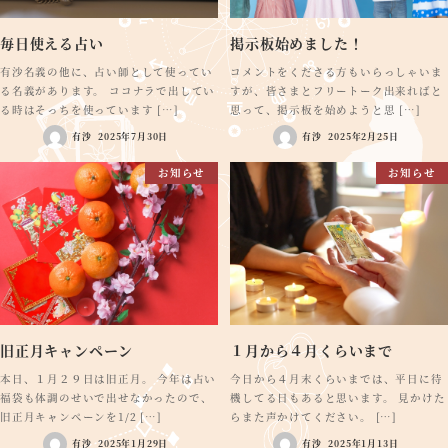
毎日使える占い
掲示板始めました！
有沙名義の他に、占い師として使ってい
コメントをくださる方もいらっしゃいま
る名義があります。 ココナラで出してい
すが、皆さまとフリートーク出来ればと
る時はそっちを使っています […]
思って、掲示板を始めようと思 […]
有沙
2025年7月30日
有沙
2025年2月25日
お知らせ
お知らせ
旧正月キャンペーン
１月から４月くらいまで
本日、１月２９日は旧正月。 今年は占い
今日から４月末くらいまでは、平日に待
福袋も体調のせいで出せなかったので、
機してる日もあると思います。 見かけた
旧正月キャンペーンを1/2 […]
らまた声かけてください。 […]
有沙
2025年1月29日
有沙
2025年1月13日