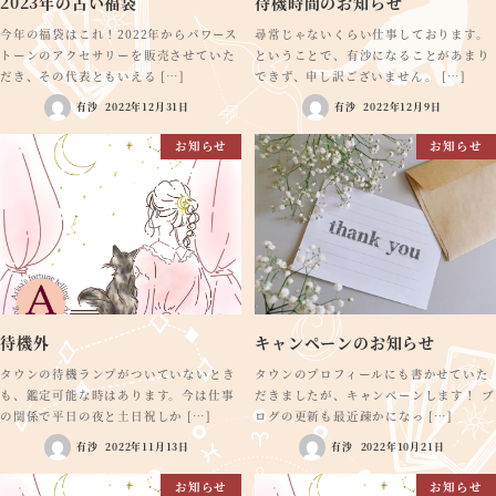
2023年の占い福袋
待機時間のお知らせ
今年の福袋はこれ！2022年からパワース
尋常じゃないくらい仕事しております。
トーンのアクセサリーを販売させていた
ということで、有沙になることがあまり
だき、その代表ともいえる […]
できず、申し訳ございません。 […]
有沙
2022年12月31日
有沙
2022年12月9日
お知らせ
お知らせ
待機外
キャンペーンのお知らせ
タウンの待機ランプがついていないとき
タウンのプロフィールにも書かせていた
も、鑑定可能な時はあります。今は仕事
だきましたが、キャンペーンします！ ブ
の関係で平日の夜と土日祝しか […]
ログの更新も最近疎かになっ […]
有沙
2022年11月13日
有沙
2022年10月21日
お知らせ
お知らせ