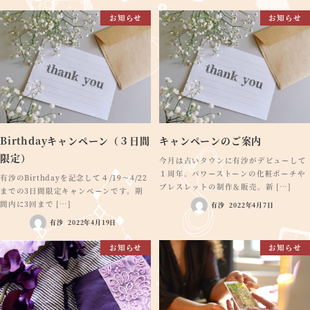
お知らせ
お知らせ
Birthdayキャンペーン（３日間
キャンペーンのご案内
限定）
今月は占いタウンに有沙がデビューして
１周年。パワーストーンの化粧ポーチや
有沙のBirthdayを記念して４/19～4/22
ブレスレットの制作＆販売。新 […]
までの3日間限定キャンペーンです。期
間内に3回まで […]
有沙
2022年4月7日
有沙
2022年4月19日
お知らせ
お知らせ