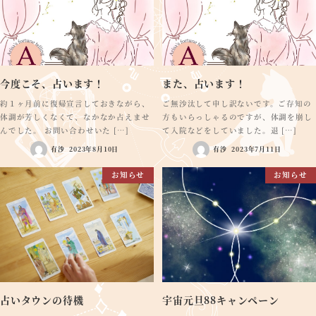
今度こそ、占います！
また、占います！
約１ヶ月前に復帰宣言しておきながら、
ご無沙汰して申し訳ないです。ご存知の
体調が芳しくなくて、なかなか占えませ
方もいらっしゃるのですが、体調を崩し
んでした。 お問い合わせいた […]
て入院などをしていました。退 […]
有沙
2023年8月10日
有沙
2023年7月11日
お知らせ
お知らせ
占いタウンの待機
宇宙元旦88キャンペーン