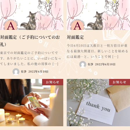
対面鑑定（ご予約についてのお
対面鑑定
礼）
今日6月10日は天赦日と一粒万倍日が重
なる最強大開運日。新しいことを始める
東京での対面鑑定のご予約についてで
には最適…と、いうことで何 […]
す。ありがたいことに、いっぱいになっ
てしまいました。私の他の用事の […]
有沙
2022年6月10日
有沙
2022年6月10日
お知らせ
お知らせ