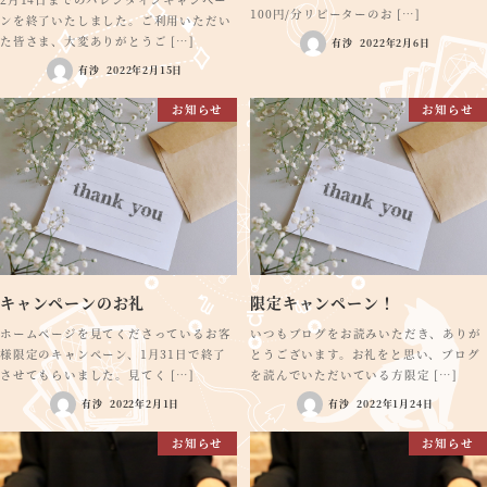
100円/分リピーターのお […]
ンを終了いたしました。ご利用いただい
た皆さま、大変ありがとうご […]
有沙
2022年2月6日
有沙
2022年2月15日
お知らせ
お知らせ
キャンペーンのお礼
限定キャンペーン！
ホームページを見てくださっているお客
いつもブログをお読みいただき、ありが
様限定のキャンペーン、1月31日で終了
とうございます。お礼をと思い、ブログ
させてもらいました。見てく […]
を読んでいただいている方限定 […]
有沙
2022年2月1日
有沙
2022年1月24日
お知らせ
お知らせ