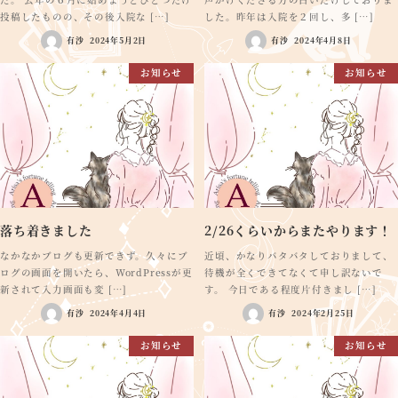
投稿したものの、その後入院な […]
した。昨年は入院を２回し、多 […]
有沙
2024年5月2日
有沙
2024年4月8日
お知らせ
お知らせ
落ち着きました
2/26くらいからまたやります！
なかなかブログも更新できず。久々にブ
近頃、かなりバタバタしておりまして、
ログの画面を開いたら、WordPressが更
待機が全くできてなくて申し訳ないで
新されて入力画面も変 […]
す。 今日である程度片付きまし […]
有沙
2024年4月4日
有沙
2024年2月25日
お知らせ
お知らせ