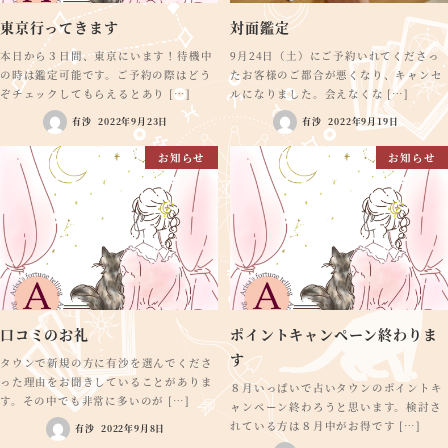
東京行ってきます
対面鑑定
本日から３日間、東京にいます！待機中
9月24日（土）にご予約いれてくださっ
の時は鑑定可能です。ご予約の際はどう
たお客様のご都合が悪くなり、キャンセ
ぞチェックしてもらえるとあり […]
ルになりました。会えなくな […]
有沙
2022年9月23日
有沙
2022年9月19日
お知らせ
お知らせ
口コミのお礼
ポイントキャンペーン終わりま
す
タウンで新規の方に有沙を選んでくださ
った理由をお聞きしていることがありま
８月いっぱいで占いタウンのポイントキ
す。その中でも非常に多いのが […]
ャンペーン終わろうと思います。検討さ
れている方は８月中がお得です […]
有沙
2022年9月8日