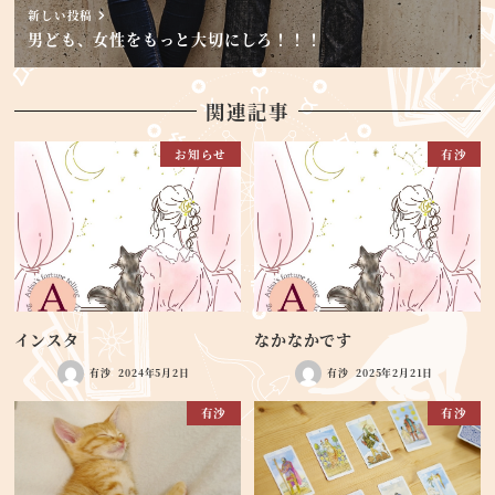
新しい投稿
男ども、女性をもっと大切にしろ！！！
関連記事
お知らせ
有沙
インスタ
なかなかです
有沙
2024年5月2日
有沙
2025年2月21日
有沙
有沙