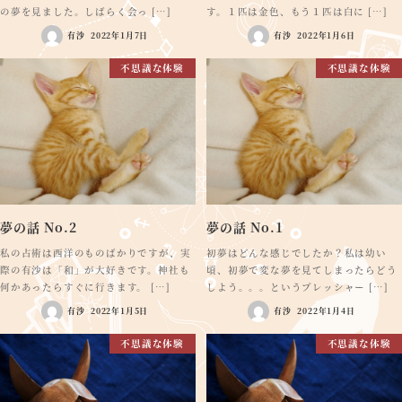
の夢を見ました。しばらく会っ […]
す。１匹は金色、もう１匹は白に […]
有沙
2022年1月7日
有沙
2022年1月6日
不思議な体験
不思議な体験
夢の話 No.2
夢の話 No.1
私の占術は西洋のものばかりですが、実
初夢はどんな感じでしたか？私は幼い
際の有沙は「和」が大好きです。神社も
頃、初夢で変な夢を見てしまったらどう
何かあったらすぐに行きます。 […]
しよう。。。というプレッシャー […]
有沙
2022年1月5日
有沙
2022年1月4日
不思議な体験
不思議な体験