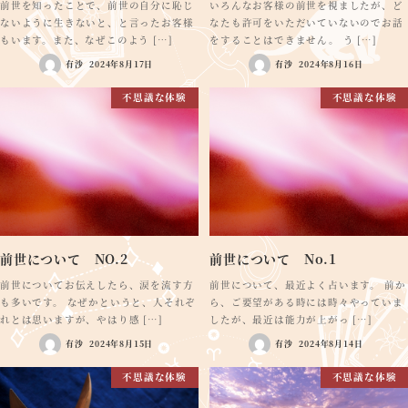
前世を知ったことで、前世の自分に恥じ
いろんなお客様の前世を視ましたが、ど
ないように生きないと、と言ったお客様
なたも許可をいただいていないのでお話
もいます。また、なぜこのよう […]
をすることはできません。 う […]
有沙
2024年8月17日
有沙
2024年8月16日
不思議な体験
不思議な体験
前世について NO.2
前世について No.1
前世についてお伝えしたら、涙を流す方
前世について、最近よく占います。 前か
も多いです。 なぜかというと、人それぞ
ら、ご要望がある時には時々やっていま
れとは思いますが、やはり感 […]
したが、最近は能力が上がっ […]
有沙
2024年8月15日
有沙
2024年8月14日
不思議な体験
不思議な体験