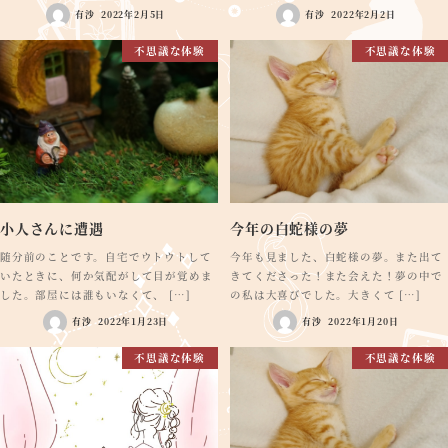
有沙
2022年2月5日
有沙
2022年2月2日
不思議な体験
不思議な体験
小人さんに遭遇
今年の白蛇様の夢
随分前のことです。自宅でウトウトして
今年も見ました、白蛇様の夢。また出て
いたときに、何か気配がして目が覚めま
きてくださった！また会えた！夢の中で
した。部屋には誰もいなくて、 […]
の私は大喜びでした。大きくて […]
有沙
2022年1月23日
有沙
2022年1月20日
不思議な体験
不思議な体験