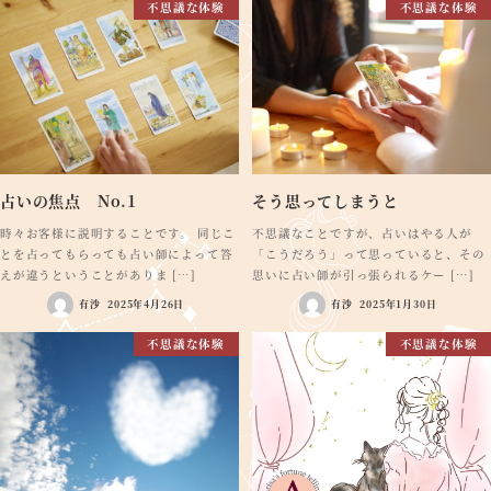
不思議な体験
不思議な体験
占いの焦点 No.1
そう思ってしまうと
時々お客様に説明することです。 同じこ
不思議なことですが、占いはやる人が
とを占ってもらっても占い師によって答
「こうだろう」って思っていると、その
えが違うということがありま […]
思いに占い師が引っ張られるケー […]
有沙
2025年4月26日
有沙
2025年1月30日
不思議な体験
不思議な体験