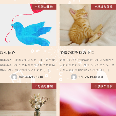
不思議な体験
不思議な体験
以心伝心
宝船の絵を枕の下に
相手のことを考えていると、メールや電
先月、いつもお世話になっている神社で
話があるってことありますよね？私は結
年始の厄払いをしてもらったところ、宮
構あって、特に電話占いを始め […]
司さんから宝船の絵をいただき […]
有沙
2022年3月12日
有沙
2022年2月15日
不思議な体験
不思議な体験