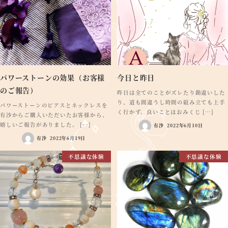
パワーストーンの効果（お客様
今日と昨日
のご報告）
昨日は全てのことがズレたり勘違いした
り、道も間違うし時間の組み立ても上手
パワーストーンのピアスとネックレスを
く行かず。良いことはおみくじ […]
有沙からご購入いただいたお客様から、
嬉しいご報告がありました。 […]
有沙
2022年6月10日
有沙
2022年6月19日
不思議な体験
不思議な体験