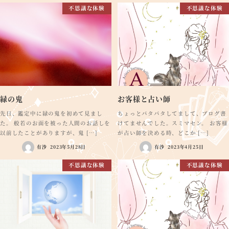
不思議な体験
不思議な体験
緑の鬼
お客様と占い師
先日、鑑定中に緑の鬼を初めて見まし
ちょっとバタバタしてまして、ブログ書
た。 般若のお面を被った人間のお話しを
けてませんでした。スミマセン。 お客様
以前したことがありますが、鬼 […]
が占い師を決める時、どこか […]
有沙
2023年5月28日
有沙
2023年4月25日
不思議な体験
不思議な体験