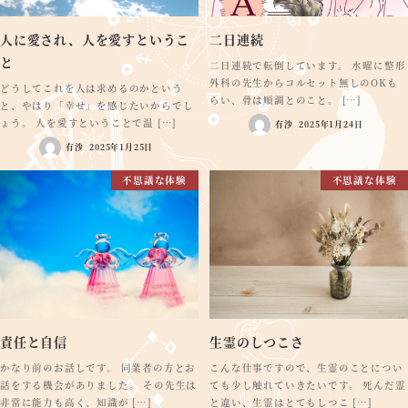
人に愛され、人を愛すというこ
二日連続
と
二日連続で転倒しています。 水曜に整形
外科の先生からコルセット無しのOKも
どうしてこれを人は求めるのかという
らい、骨は順調とのこと。 […]
と、やはり「幸せ」を感じたいからでし
ょう。 人を愛すということで温 […]
有沙
2025年1月24日
有沙
2025年1月25日
不思議な体験
不思議な体験
責任と自信
生霊のしつこさ
かなり前のお話しです。 同業者の方とお
こんな仕事ですので、生霊のことについ
話をする機会がありました。 その先生は
ても少し触れていきたいです。 死んだ霊
非常に能力も高く、知識が […]
と違い、生霊はとてもしつこ […]