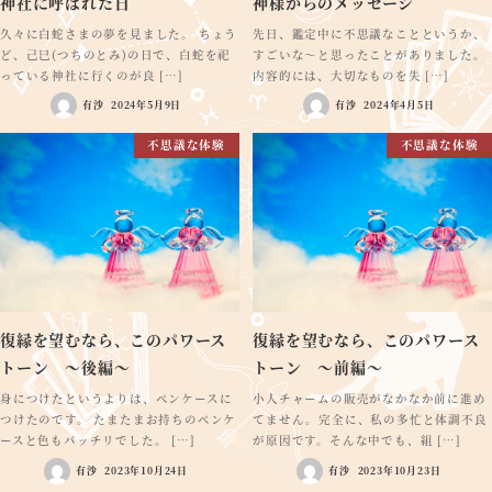
神社に呼ばれた日
神様からのメッセージ
久々に白蛇さまの夢を見ました。 ちょう
先日、鑑定中に不思議なことというか、
ど、己巳(つちのとみ)の日で、白蛇を祀
すごいな～と思ったことがありました。
っている神社に行くのが良 […]
内容的には、大切なものを失 […]
有沙
2024年5月9日
有沙
2024年4月5日
不思議な体験
不思議な体験
復縁を望むなら、このパワース
復縁を望むなら、このパワース
トーン ～後編～
トーン ～前編～
身につけたというよりは、ペンケースに
小人チャームの販売がなかなか前に進め
つけたのです。 たまたまお持ちのペンケ
てません。完全に、私の多忙と体調不良
ースと色もバッチリでした。 […]
が原因です。そんな中でも、組 […]
有沙
2023年10月24日
有沙
2023年10月23日