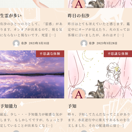
生霊が多い
昨日の有沙
有沙のひとつの力として、「霊感」があ
昨日はとても冴えていたと感じます。鑑
ります。オンオフが出来るので、視る気
定中にオーブが見えたり。火の玉ってお
にならないと視ないです。死霊 […]
客様に言いましたが、あれはオ […]
有沙
2023年3月31日
有沙
2023年3月28日
不思議な体験
不思議な体験
予知能力
予知
最近、少し・・・予知能力が敏感な気が
時々、予知してたんだなってことがあり
します。 もしかしてですが、ちょっと予
ます。水星逆行中に楽天であるものを注
定していることが出来なくな […]
文しました。それの配達時に留 […]