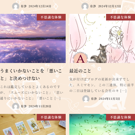
有沙
2024年12月14日
有沙
2024年12月12日
不思議な体験
不思議な体験
うまくいかないことを「悪いこ
最近のこと
と」と決めつけない
気が付けばブログの更新が出来ずでし
た。スミマセン。 この三連休、特に前半
これは鑑定しているとよくあるのです
の二日は登録している会社のキ […]
が、「スムーズにいかないこと」「思い
通りにいかないこと」「悪いこと […]
有沙
2024年11月5日
有沙
2024年11月20日
不思議な体験
不思議な体験