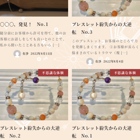
〇〇〇、発見！ No.1
ブレスレット紛失からの大逆
転 No.3
随分前にお客様から許可を得て、他のお
客様にお話しをしても良いとのことで、
このブレスレット、お客様のところで力
私から聞いたことある方もいら […]
を発揮しまくります。 ①お客様が長らく
悩まされているトラウマ（複 […]
有沙
2022年8月11日
有沙
2022年8月4日
不思議な体験
不思議な体験
ブレスレット紛失からの大逆
ブレスレット紛失からの大逆
転 No.2
転 No.1