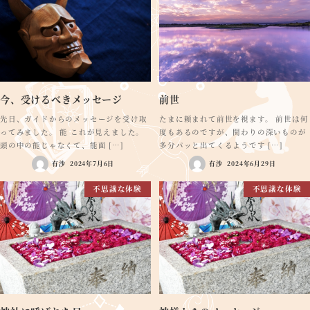
今、受けるべきメッセージ
前世
先日、ガイドからのメッセージを受け取
たまに頼まれて前世を視ます。 前世は何
ってみました。 能 これが見えました。
度もあるのですが、関わりの深いものが
頭の中の能じゃなくて、能面 […]
多分パッと出てくるようです […]
有沙
2024年7月6日
有沙
2024年6月29日
不思議な体験
不思議な体験