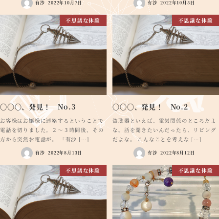
有沙
2022年10月7日
有沙
2022年10月5日
不思議な体験
不思議な体験
〇〇〇、発見！ No.3
〇〇〇、発見！ No.2
お客様はお嬢様に連絡するということで
盗聴器といえば、電気関係のところだよ
電話を切りました。２～３時間後、その
な。話を聞きたいんだったら、リビング
方から突然お電話が。 「有沙 […]
だよな。 こんなことを考えな […]
有沙
2022年8月13日
有沙
2022年8月12日
不思議な体験
不思議な体験