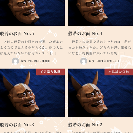
般若のお面 No.5
般若のお面 No.4
２回の般若のお面との遭遇。なぜあの
般若との時間を終わらせたのは、私だ
ような姿で見えるのだろうか。他の人に
ったか彼だったか。どちらか思い出せな
は見えていないのは分かってい […]
いけど、将棋盤に乗っている駒 […]
有沙
2021年12月30日
有沙
2021年12月26日
不思議な体験
不思議な体験
般若のお面 No.3
般若のお面 No.2
Mさんの姿を凝視していた私に、嬉し
初めて般若のお面をつけて談笑してい