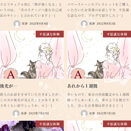
スピリチュアル的に「物が無くなる」と
パワーストーンのブレスレットをご購入
いうのは、「次のステージへ進む自己成
いただいたお客様のお話しです。不思議
長のサイン」と言われています […]
な話なので、ブログで紹介した […]
有沙
2022年8月4日
有沙
2022年8月3日
不思議な体験
不思議な体験
後光が…
あれから１週間
恩人のお話をさせていただきましたが、
早いもので、東京の対面鑑定から１週間
この方の後光が見えたことがあります。
経ってしまいました。夢のような数日で
３年くらい前でしょうか。ロ […]
した。会ったお客様は皆さまと […]
有沙
2022年7月27日
有沙
2022年7月3日
不思議な体験
不思議な体験