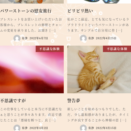
パワーストーンの慰安旅行
ピリピリ熱い
ブレスレットをお買い上げいただいたお
私がここ最近、とても気になっているラ
客様から、ブレスレットの修理とチャー
ブラドライトというパワーストーンがあ
ムの変更を承りました。お聞き […]
ります。サンプルで自分用に作 […]
有沙
2022年6月7日
有沙
2022年4月25日
不思議な体験
不思議な体験
不思議ですが
警告夢
この仕事をしていると本当に不思議だな
新しいことを始めるつもりでした。た
ぁと思うことが多々あります。直近で感
だ、少し違和感がありましたが、タイミ
じたことは「悪縁を断つと、良 […]
ングが良すぎることから神様の思 […]
有沙
2022年4月2日
有沙
2022年3月15日