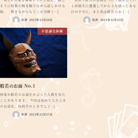
そうに将棋の駒を触りながら話しかける
る同級生に遭遇してから３年経ったある
彼。 驚きながらもどこか冷静 […]
日の夕方に、また私は般若のお […]
有沙
2021年12月24日
有沙
2021年12月23日
不思議な体験
般若のお面 No.1
何度か般若のお面をかぶった人間を見た
ことがあります。 今回は初めて見たとき
のお話を。高校生のときでし […]
有沙
2021年12月17日