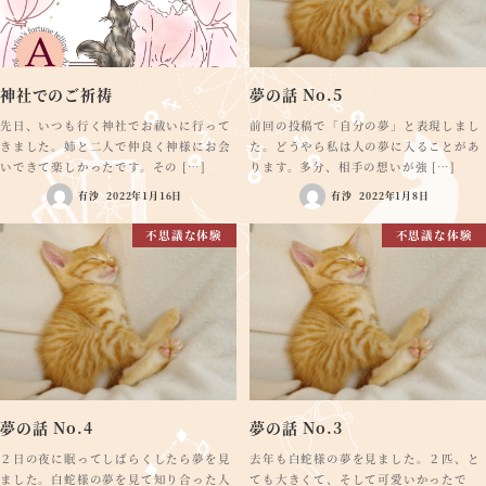
神社でのご祈祷
夢の話 No.5
先日、いつも行く神社でお祓いに行って
前回の投稿で「自分の夢」と表現しまし
きました。姉と二人で仲良く神様にお会
た。どうやら私は人の夢に入ることがあ
いできて楽しかったです。その […]
ります。多分、相手の想いが強 […]
有沙
2022年1月16日
有沙
2022年1月8日
不思議な体験
不思議な体験
夢の話 No.4
夢の話 No.3
２日の夜に眠ってしばらくしたら夢を見
去年も白蛇様の夢を見ました。２匹、と
ました。白蛇様の夢を見て知り合った人
ても大きくて、そして可愛いかったで