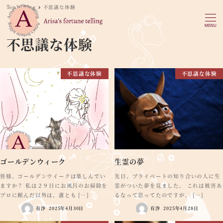
Top
Blog
不思議な体験
MENU
不思議な体験
不思議な体験
不思議な体験
ゴールデンウィーク
生霊の夢
皆様、ゴールデンウイークは楽しんでい
先日、プライベートの知り合いの人に生
ますか？ 私は２９日にお風呂のお掃除を
霊がついた夢を見ました。 これは被害あ
プロに頼んだ以外は、誰とも […]
るなって思ってたのですが、 […]
有沙
2025年4月30日
有沙
2025年4月28日