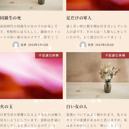
同級生の死
足だけの軍人
高校時代の同級生の女の子のお話しで
凄く若い時に数年間お付き合いしていた
す。性格的には大人しく、細身のストレ
人の話です。その人は一人暮らしをして
ートの長い髪の女の子です。苗字 […]
いたので、よく遊びに行ってま […]
有沙
2022年2月12日
有沙
2022年2月6日
不思議な体験
不思議な体験
火の玉
白い女の人
日常生活の邪魔になるようなものは極力
霊感についてはよく聞かれます。色々な
見ないようにしています。霊体は普通に
タイプの霊感があるかと思いますが、私
共存していると思っているので […]
はありがたいことに「怖い」と […]