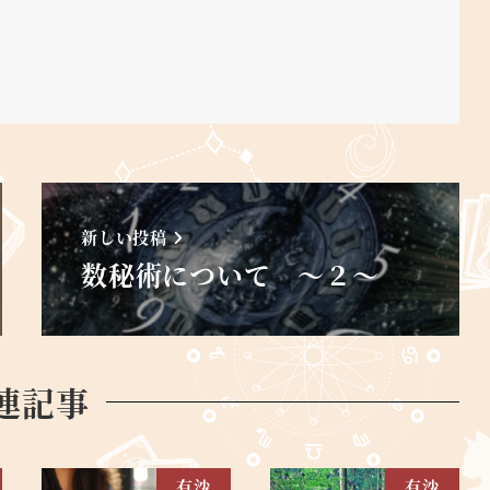
新しい投稿
数秘術について ～２～
連記事
有沙
有沙