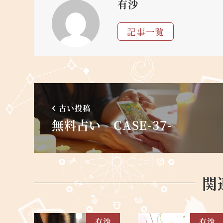
有沙
記事一覧
古い投稿
無料占い CASE-37-
関
有沙
有沙