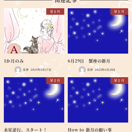
星と月
星と月
1か月のみ
6月29日 蟹座の新月
有沙
2024年5月27日
有沙
2022年6月28日
星と月
星と月
水星逆行、スタート！
How to 新月の願い事