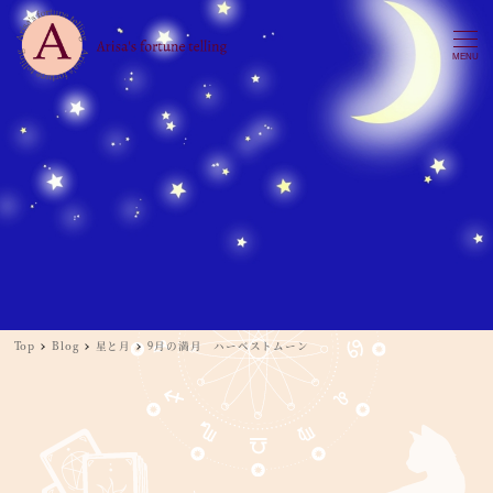
MENU
Top
Blog
星と月
9月の満月 ハーベストムーン