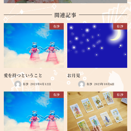
関連記事
有沙
有沙
愛を持つということ
お月見
有沙
2023年4月12日
有沙
2025年10月6日
有沙
有沙