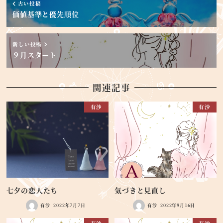
古い投稿
価値基準と優先順位
新しい投稿
９月スタート
関連記事
有沙
有沙
七夕の恋人たち
気づきと見直し
有沙
2022年7月7日
有沙
2022年9月16日