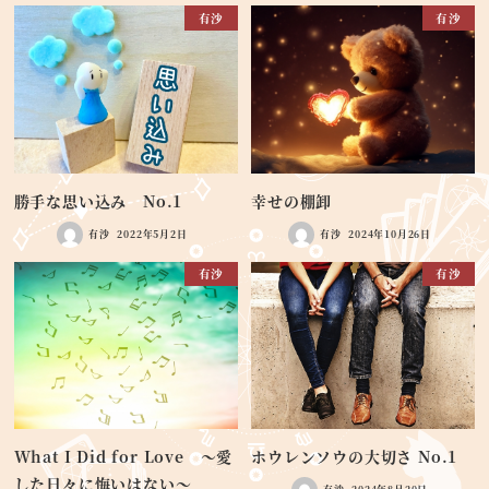
有沙
有沙
勝手な思い込み No.1
幸せの棚卸
有沙
2022年5月2日
有沙
2024年10月26日
有沙
有沙
What I Did for Love ～愛
ホウレンソウの大切さ No.1
した日々に悔いはない～