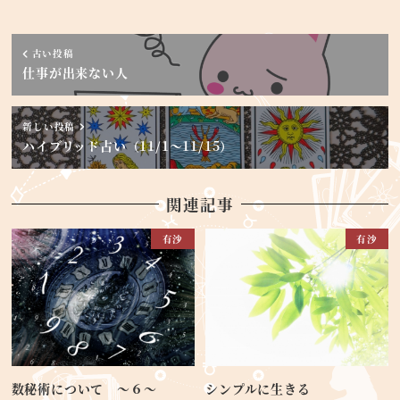
古い投稿
仕事が出来ない人
新しい投稿
ハイブリッド占い（11/1〜11/15）
関連記事
有沙
有沙
数秘術について ～６～
シンプルに生きる