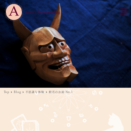
MENU
Top
Blog
不思議な体験
般若のお面 No.1