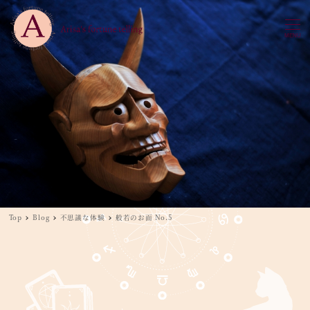
MENU
Top
Blog
不思議な体験
般若のお面 No.5