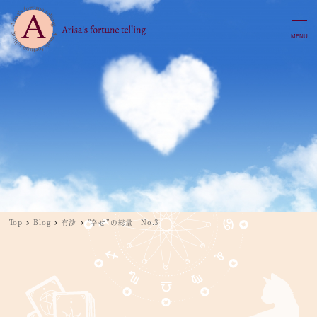
MENU
Top
Blog
有沙
”幸せ”の総量 No.3