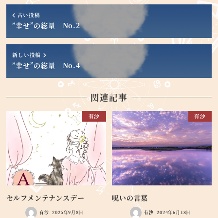
古い投稿
”幸せ”の総量 No.2
新しい投稿
”幸せ”の総量 No.4
関連記事
有沙
有沙
セルフメンテナンスデー
呪いの言葉
有沙
2025年9月8日
有沙
2024年6月18日