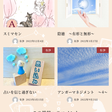
スミマセン
陰徳 ～有形と無形～
有沙
2022年12月4日
有沙
2022年3月27日
有沙
有沙
占いを信じ過ぎない
アンガーマネジメント ～4～
有沙
2023年3月15日
有沙
2022年9月21日