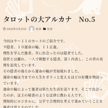
タロットの大アルカナ No.5
2022年2月23日
有沙
有沙
投稿日
著
カテゴリー
者
今回は９～１１のカードのご紹介です。
９隠者、１０運命の輪、１１正義。
理性を学んだ愚者。次に出会ったのは隠者でした。
俗世とは離れ、一人で瞑想する隠者。深く内省し、この世の真
理を追究しています。
その隠者の後ろから運命の輪が突如現れました。
運命の輪は今までの人生をガラッと変えるほどの好機を物語っ
ています。
運命の輪によって愚者は新たな生活を送ります。そこで出会っ
たのが、法王の秘書のような法律に携わる人です。
理知的にロジカルに、公平で合理的な考えで進めていくことを
愚者は覚えるのでした。