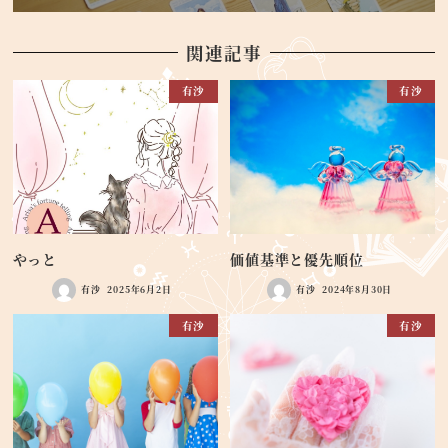
関連記事
有沙
有沙
やっと
価値基準と優先順位
有沙
2025年6月2日
有沙
2024年8月30日
有沙
有沙