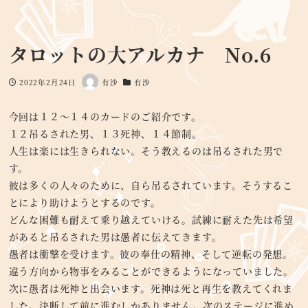
タロットの大アルカナ No.6
2022年2月24日
有沙
有沙
投稿日
著
カテゴリー
者
今回は１２～１４のカードのご紹介です。
１２吊るされた男、１３死神、１４節制。
人生は楽には生きられない。そう教えるのは吊るされた男で
す。
彼は多くの人々のために、自ら吊るされています。そうするこ
とにより助けようとするのです。
どんな困難も耐えて乗り越えていける。試練に耐えた先は希望
があると吊るされた男は愚者に伝えてきます。
愚者は衝撃を受けます。彼の奉仕の精神、そして逆転の発想。
違う方向から物事をみることができるようになっていました。
次に愚者は死神と出会います。死神は死と再生を教えてくれま
した。決断して前に進むしかありません。次のステージに進め