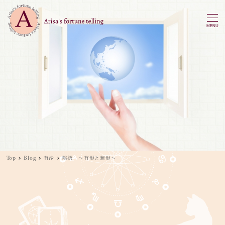
MENU
Top
Blog
有沙
陰徳 ～有形と無形～