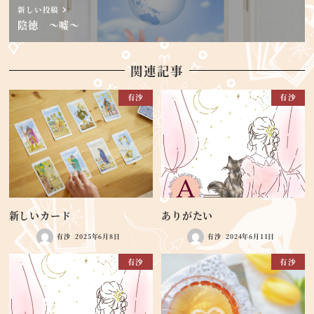
新しい投稿
陰徳 ～嘘～
関連記事
有沙
有沙
新しいカード
ありがたい
有沙
2025年6月8日
有沙
2024年6月11日
有沙
有沙