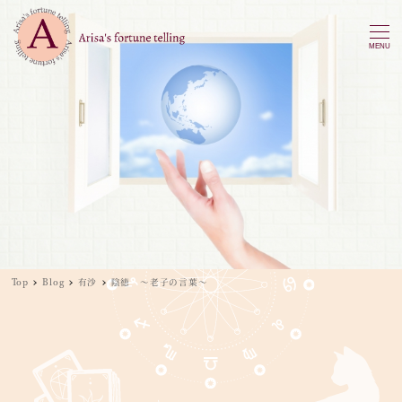
MENU
Top
Blog
有沙
陰徳 ～老子の言葉～