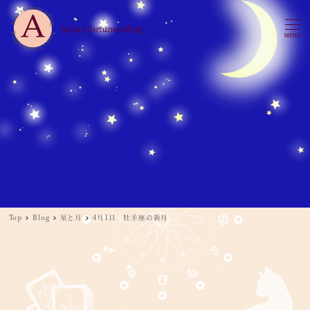
MENU
Top
Blog
星と月
4月1日 牡羊座の新月