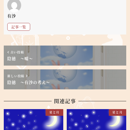
有沙
記事一覧
古い投稿
陰徳 ～嘘～
新しい投稿
陰徳 ～有沙の考え～
関連記事
星と月
星と月