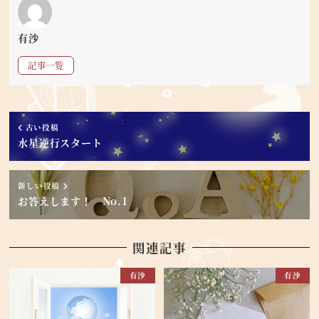
有沙
記事一覧
古い投稿
水星逆行スタート
新しい投稿
お答えします！ No.1
関連記事
有沙
有沙