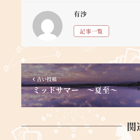
有沙
記事一覧
古い投稿
ミッドサマー ～夏至～
関