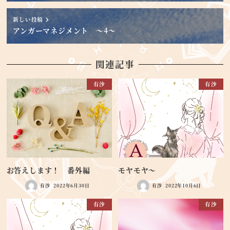
新しい投稿
アンガーマネジメント ～4～
関連記事
有沙
有沙
お答えします！ 番外編
モヤモヤ～
有沙
2022年6月30日
有沙
2022年10月6日
有沙
有沙