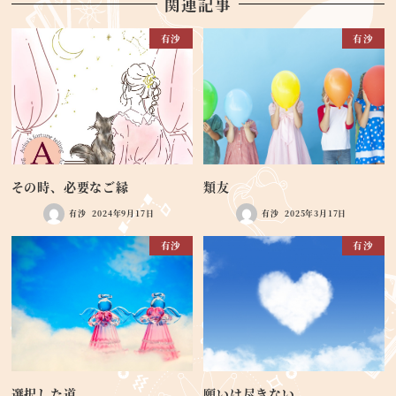
関連記事
有沙
有沙
その時、必要なご縁
類友
有沙
2024年9月17日
有沙
2025年3月17日
有沙
有沙
選択した道
願いは尽きない