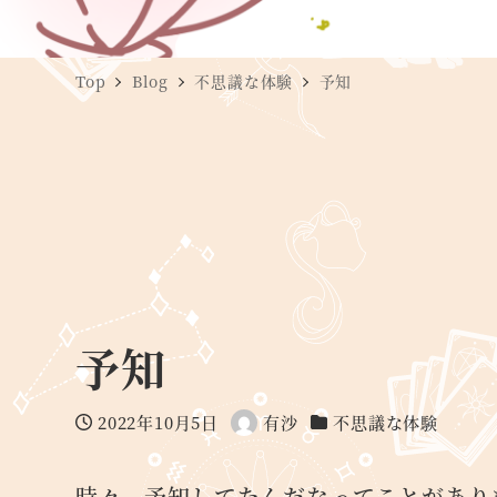
Top
Blog
不思議な体験
予知
予知
2022年10月5日
有沙
不思議な体験
投稿日
著
カテゴリー
者
時々、予知してたんだなってことがあり