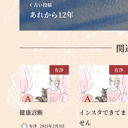
古い投稿
あれから12年
関
有沙
有沙
健康診断
インスタできてま
せん
有沙
2025年2月3日