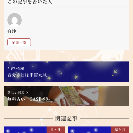
この記事を書いた人
有沙
記事一覧
古い投稿
春分の日は宇宙元旦
新しい投稿
無料占い CASE-99-
関連記事
星と月
星と月