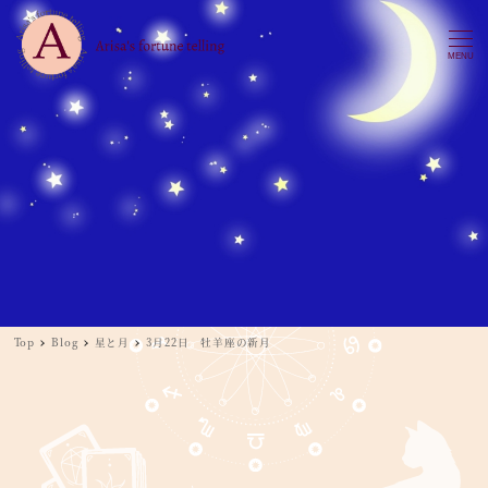
MENU
Top
Blog
星と月
3月22日 牡羊座の新月