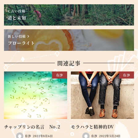
古い投稿
道と未知
新しい投稿
フローライト
関連記事
有沙
有沙
チャップリンの名言 No.2
モラハラと精神的DV
有沙
2022年8月6日
有沙
2022年5月24日