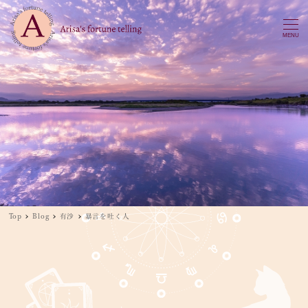
MENU
Top
Blog
有沙
暴言を吐く人