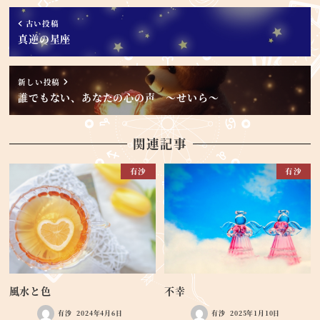
古い投稿
真逆の星座
新しい投稿
誰でもない、あなたの心の声 ～せいら～
関連記事
有沙
有沙
風水と色
不幸
有沙
2024年4月6日
有沙
2025年1月10日