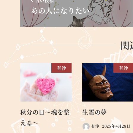
古い投稿
あの人になりたい
関
有沙
有沙
秋分の日～魂を整
生霊の夢
える～
有沙
2025年4月28日