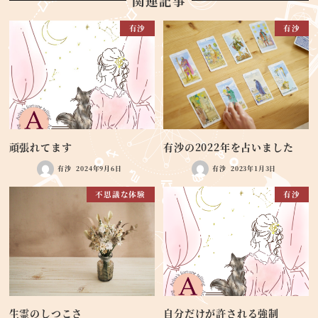
関連記事
有沙
有沙
頑張れてます
有沙の2022年を占いました
有沙
2024年9月6日
有沙
2023年1月3日
不思議な体験
有沙
生霊のしつこさ
自分だけが許される強制