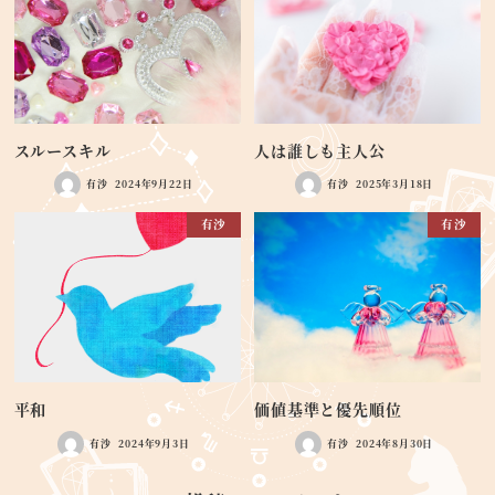
スルースキル
人は誰しも主人公
有沙
2024年9月22日
有沙
2025年3月18日
有沙
有沙
平和
価値基準と優先順位
有沙
2024年9月3日
有沙
2024年8月30日