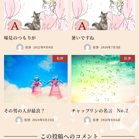
味見のつもりが
暑いですね
有沙
2022年9月8日
有沙
2024年7月5日
有沙
有沙
その男の人が最良？
チャップリンの名言 No.2
有沙
2024年5月25日
有沙
2022年8月6日
この投稿へのコメント