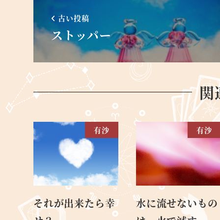
古い投稿
ストッパー
関
有沙
有沙
それが出来たら幸
水に流せないもの