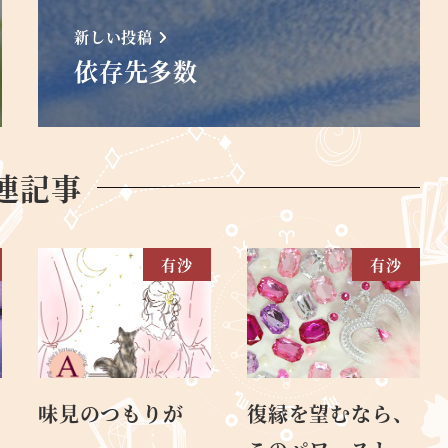
新しい投稿
依存先多数
連記事
有沙
有沙
味見のつもりが
復縁を望むなら、