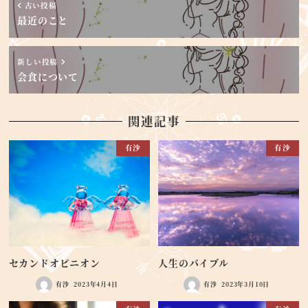
古い投稿
最近のこと
新しい投稿
会食について
関連記事
有沙
有沙
セカンドオピニオン
人生のバイブル
有沙
2023年4月4日
有沙
2023年3月10日