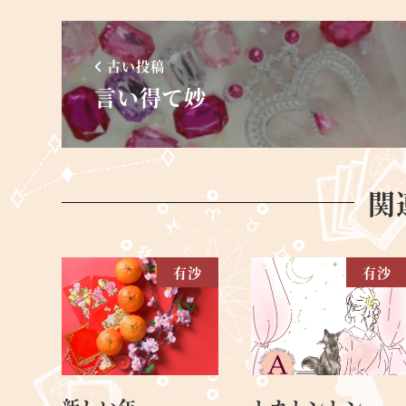
古い投稿
言い得て妙
関
有沙
有沙