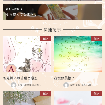
新しい投稿
そう思ってしまうと
関連記事
有沙
有沙
お見舞いの言葉と感想
我慢は美徳？
有沙
2024年10月28日
有沙
2024年6月6日
有沙
有沙