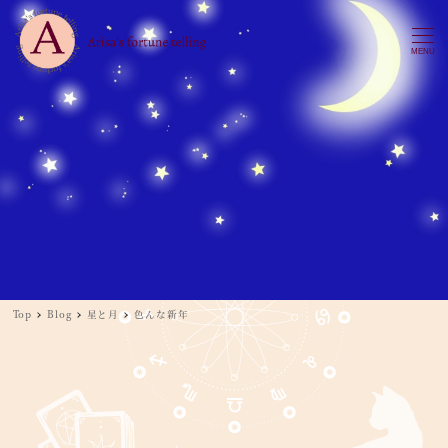
MENU
Top
Blog
星と月
色んな新年