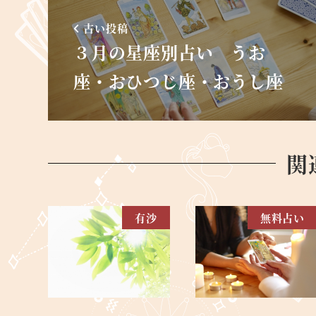
古い投稿
３月の星座別占い うお
座・おひつじ座・おうし座
関
有沙
無料占い