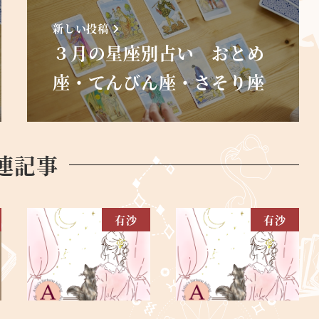
新しい投稿
３月の星座別占い おとめ
座・てんびん座・さそり座
連記事
有沙
有沙