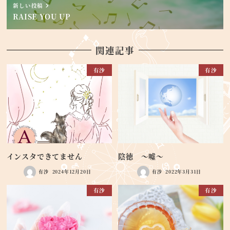
新しい投稿
RAISE YOU UP
関連記事
有沙
有沙
インスタできてません
陰徳 ～嘘～
有沙
2024年12月20日
有沙
2022年3月31日
有沙
有沙