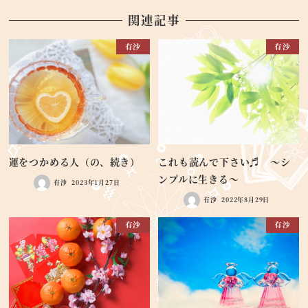
関連記事
有沙
有沙
運をつかめる人（の、続き）
これも読んで下さい♬ ～シ
ンプルに生きる～
有沙
2023年1月27日
有沙
2022年8月29日
有沙
有沙