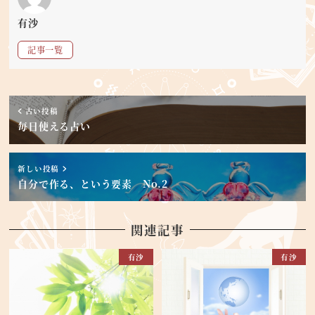
有沙
記事一覧
古い投稿
毎日使える占い
新しい投稿
自分で作る、という要素 No.2
関連記事
有沙
有沙