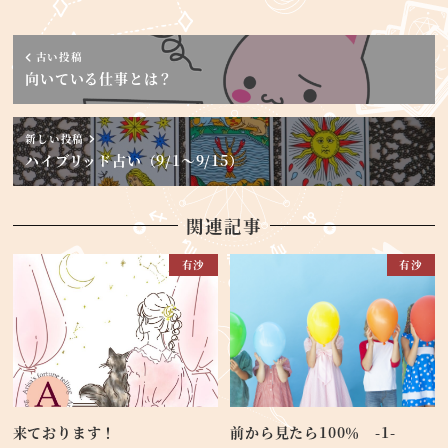
古い投稿
向いている仕事とは？
新しい投稿
ハイブリッド占い（9/1～9/15）
関連記事
有沙
有沙
来ております！
前から見たら100％ -1-