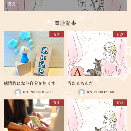
支え
関連記事
有沙
有沙
感情的になり自分を無くす
当たるもんだ
有沙
2023年4月26日
有沙
2023年12月8日
有沙
有沙