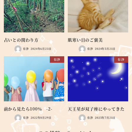
占いとの関わり方
肌寒い日のご褒美
有沙
2024年6月23日
有沙
2024年5月21日
有沙
有沙
前から見たら100％ -2-
天王星が双子座にやってきた
有沙
2022年8月29日
有沙
2025年7月21日