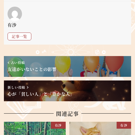
有沙
記事一覧
古い投稿
友達がいないことの影響
新しい投稿
心が「貧しい人」と「豊かな人」
関連記事
有沙
有沙