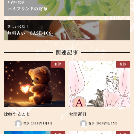
古い投稿
ハイブランドの財布
新しい投稿
無料占い CASE-106-
関連記事
有沙
有沙
比較すること
大開運日
有沙
2023年11月4日
有沙
2024年3月15日